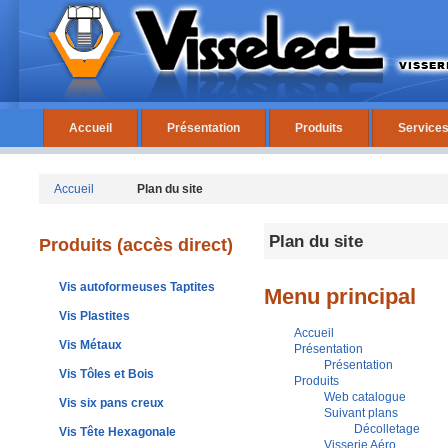
Accueil
Présentation
Produits
Service
Accueil
Plan du site
Plan du site
Produits (accès direct)
Vis autoformeuses Taptites
Menu principal
Vis Plastites
Accueil
Vis Métaux
Présentation
Présentation
Vis Tôles et Bois
Produits
Web catalogue
Vis six pans creux
Suivant plans
Décolletage
Vis Tête Hexagonale
Visserie Aéro