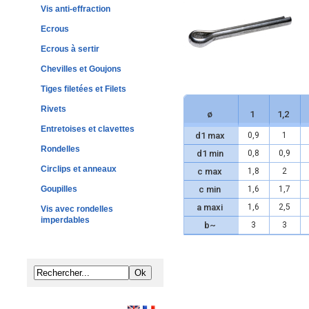
Vis anti-effraction
Ecrous
Ecrous à sertir
Chevilles et Goujons
Tiges filetées et Filets
Rivets
ø
1
1,2
Entretoises et clavettes
d1 max
0,9
1
Rondelles
d1 min
0,8
0,9
Circlips et anneaux
c max
1,8
2
Goupilles
c min
1,6
1,7
a maxi
1,6
2,5
Vis avec rondelles
imperdables
b~
3
3