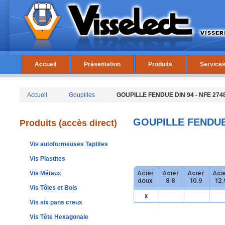
Accueil
Présentation
Produits
Service
Accueil
Goupilles
GOUPILLE FENDUE DIN 94 - NFE 2748
GOUPILLE FENDUE D
Produits (accès direct)
Vis autoformeuses Taptites
Vis Plastites
Acier
Acier
Acier
Aci
Vis Métaux
doux
8.8
10.9
12.
Vis Tôles et Bois
x
Vis six pans creux
Vis Tête Hexagonale