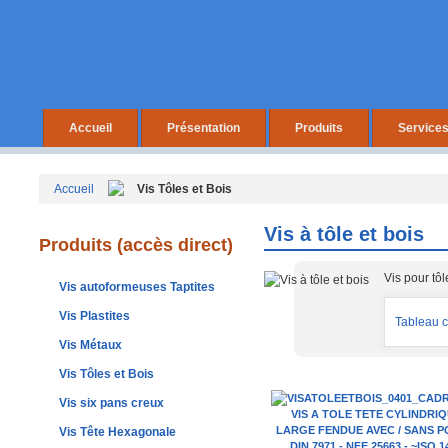
Accueil
Présentation
Produits
Service
Accueil
Vis Tôles et Bois
Vis à tôle et bois
Produits (accès direct)
Vis pour tôl
Vis autoformeuses Taptites
Vis Plastites
Tableau c
Vis Métaux
Vis Tôles et Bois
Vis six pans creux
VIS A TOLE TETE CYLINDRI
LARGE FENDUE AVEC / SANS P
Vis Tête Hexagonale
DIN 7971 - NFE 25663 - ~ISO 1