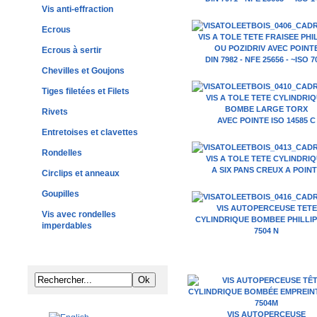
Vis anti-effraction
Ecrous
VIS A TOLE TETE FRAISEE PHI
OU POZIDRIV AVEC POINT
Ecrous à sertir
DIN 7982 - NFE 25656 - ~ISO 7
Chevilles et Goujons
Tiges filetées et Filets
VIS A TOLE TETE CYLINDRI
BOMBE LARGE TORX
Rivets
AVEC POINTE ISO 14585 C
Entretoises et clavettes
Rondelles
VIS A TOLE TETE CYLINDRI
A SIX PANS CREUX A POIN
Circlips et anneaux
Goupilles
VIS AUTOPERCEUSE TETE
Vis avec rondelles
CYLINDRIQUE BOMBEE PHILLIP
imperdables
7504 N
VIS AUTOPERCEUSE