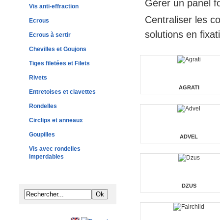
Gérer un panel f
Vis anti-effraction
Centraliser les c
Ecrous
solutions en fixa
Ecrous à sertir
Chevilles et Goujons
Tiges filetées et Filets
Rivets
AGRATI
Entretoises et clavettes
Rondelles
Circlips et anneaux
Goupilles
ADVEL
Vis avec rondelles
imperdables
DZUS