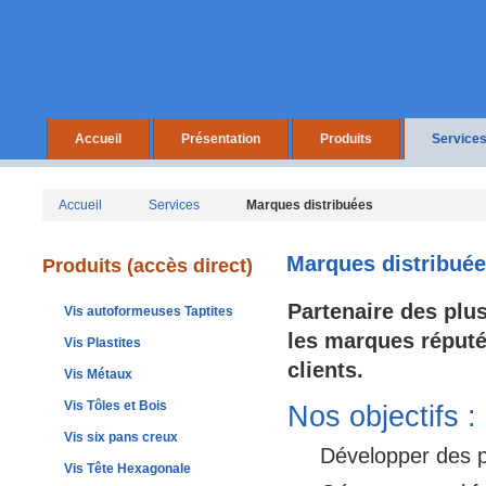
Accueil
Présentation
Produits
Service
Accueil
Services
Marques distribuées
Marques distribué
Produits (accès direct)
Partenaire des plu
Vis autoformeuses Taptites
les marques réputé
Vis Plastites
clients.
Vis Métaux
Vis Tôles et Bois
Nos objectifs :
Vis six pans creux
Développer des p
Vis Tête Hexagonale