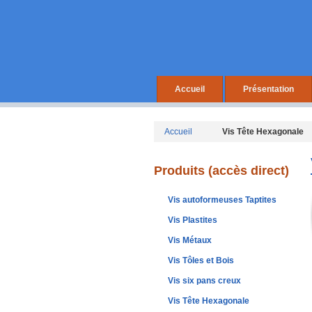
Accueil
Présentation
Accueil
Vis Tête Hexagonale
Produits (accès direct)
Vis autoformeuses Taptites
Vis Plastites
Vis Métaux
Vis Tôles et Bois
Vis six pans creux
Vis Tête Hexagonale