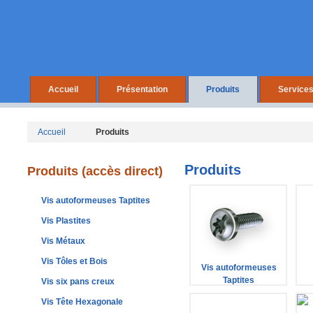
Accueil
Présentation
Produits
Service
Accueil
Produits
Produits
Produits (accès direct)
Vis autoformeuses Taptites
Vis Plastites
Vis Métaux
Vis Tôles et Bois
Vis autoformeuses
Taptites
Vis six pans creux
Vis Tête Hexagonale