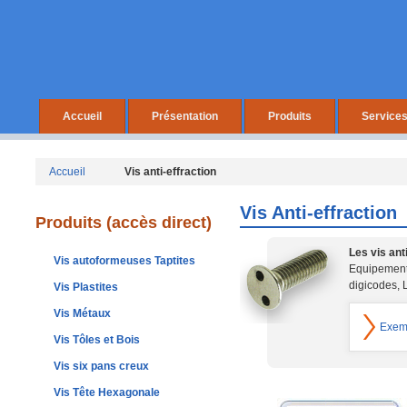
Accueil
Présentation
Produits
Service
Accueil
Vis anti-effraction
Vis Anti-effraction
Produits (accès direct)
Les vis ant
Vis autoformeuses Taptites
Equipements
digicodes, 
Vis Plastites
Vis Métaux
Exemp
Vis Tôles et Bois
Vis six pans creux
Vis Tête Hexagonale