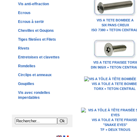
Vis anti-effraction
Ecrous
VIS A TETE BOMBEE A
Ecrous à sertir
SIX PANS CREUX
ISO 7380 + TETON CENTRA
Chevilles et Goujons
Tiges filetées et Filets
Rivets
Entretoises et clavettes
VIS A TETE FRAISEE TORX
Rondelles
DIN 965/X + TETON CENTRA
Circlips et anneaux
Goupilles
VIS A TOLE A TETE BOMBE
TORX + TETON CENTRAL
Vis avec rondelles
imperdables
VIS A TOLE A TETE FRAISE
"SNAKE EYES"
TF + DEUX TROUS