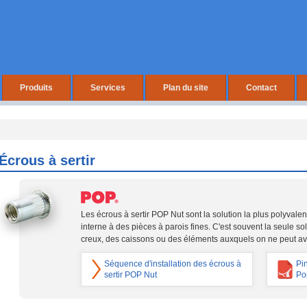
Produits
Services
Plan du site
Contact
Écrous à sertir
Les écrous à sertir POP Nut sont la solution la plus polyvalente
interne à des pièces à parois fines. C'est souvent la seule sol
creux, des caissons ou des éléments auxquels on ne peut avo
Séquence d'installation des écrous à
Pin
sertir POP Nut
Po