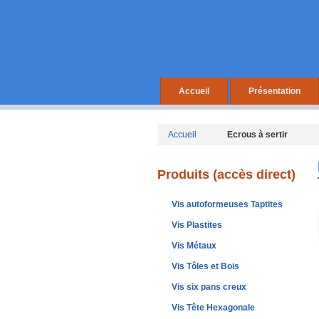
Accueil
Présentation
Accueil
Ecrous à sertir
Produits (accès direct)
Vis autoformeuses Taptites
Vis Plastites
Vis Métaux
Vis Tôles et Bois
Vis six pans creux
Vis Tête Hexagonale