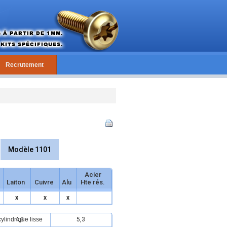
Recrutement
Modèle 1101
Acier
Laiton
Cuivre
Alu
Hte rés.
x
x
x
4,3
5,3