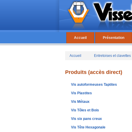
Accueil
Présentation
Accueil
Entretoises et clavettes
Produits (accès direct)
Vis autoformeuses Taptites
Vis Plastites
Vis Métaux
Vis Tôles et Bois
Vis six pans creux
Vis Tête Hexagonale