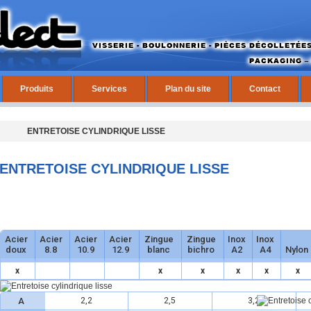
Produits
Services
Plan du site
Contact
ENTRETOISE CYLINDRIQUE LISSE
ENTRETOISE CYLINDRIQUE LISSE
Acier
Acier
Acier
Acier
Zingue
Zingue
Inox
Inox
doux
8.8
10.9
12.9
blanc
bichro
A2
A4
Nylon
x
x
x
x
x
x
A
2,2
2,5
3,2