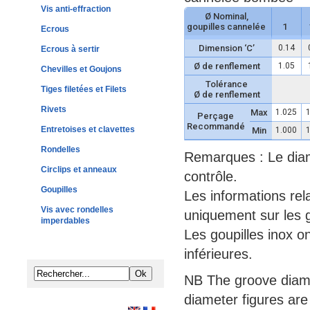
Vis anti-effraction
Ø Nominal,
goupilles cannelée
1
Ecrous
Dimension ‘C’
0.14
Ecrous à sertir
Ø de renflement
1.05
Chevilles et Goujons
Tolérance
Tiges filetées et Filets
Ø de renflement
Rivets
Max
1.025
1
Perçage
Recommandé
Entretoises et clavettes
Min
1.000
1
Rondelles
Remarques : Le diam
Circlips et anneaux
contrôle.
Goupilles
Les informations rel
Vis avec rondelles
uniquement sur les g
imperdables
Les goupilles inox 
inférieures.
NB The groove diam
diameter figures are 