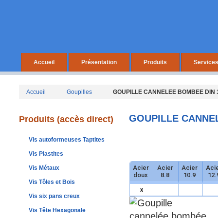
Accueil
Présentation
Produits
Service
Accueil
Goupilles
GOUPILLE CANNELEE BOMBEE DIN 1
GOUPILLE CANNEL
Produits (accès direct)
Vis autoformeuses Taptites
Vis Plastites
Acier
Acier
Acier
Aci
Vis Métaux
doux
8.8
10.9
12.
Vis Tôles et Bois
x
Vis six pans creux
Vis Tête Hexagonale