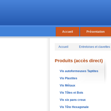
Accueil
Présentation
Accueil
Entretoises et clavettes
Produits (accès direct)
Vis autoformeuses Taptites
Vis Plastites
Vis Métaux
Vis Tôles et Bois
Vis six pans creux
Vis Tête Hexagonale