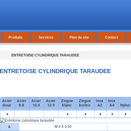
Produits
Services
Plan du site
Contact
ENTRETOISE CYLINDRIQUE TARAUDEE
ENTRETOISE CYLINDRIQUE TARAUDEE
Acier
Acier
Acier
Acier
Zingue
Zingue
Inox
Inox
doux
8.8
10.9
12.9
blanc
bichro
A2
A4
Nylon
x
x
x
x
x
x
A
M 3 X 0,50