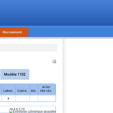
Recrutement
Modèle 1102
Acier
Laiton
Cuivre
Alu
Hte rés.
x
M 4 X 0,70