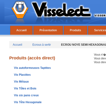
Accueil
Présentation
Produits
Service
Accueil
Ecrous à sertir
ECROU NOYE SEMI HEXAGONAL 
Vous n'�
Produits (accès direct)
Vous dev
Vous deve
Vis autoformeuses Taptites
Vis Plastites
Vis Métaux
Vis Tôles et Bois
Vis six pans creux
Vis Tête Hexagonale