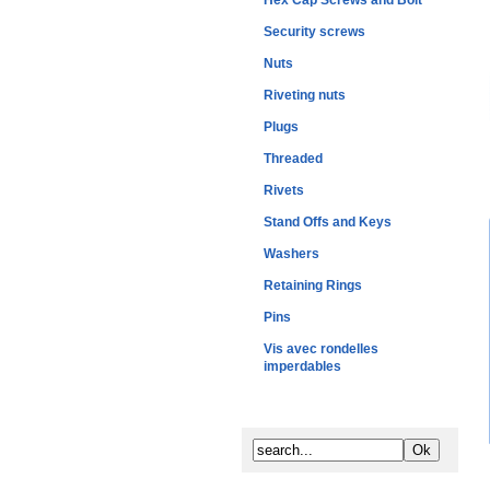
Hex Cap Screws and Bolt
Security screws
Nuts
Riveting nuts
Plugs
Threaded
Rivets
Stand Offs and Keys
Washers
Retaining Rings
Pins
Vis avec rondelles
imperdables