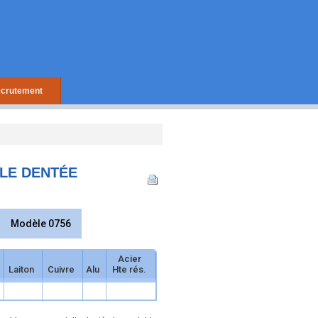
crutement
LE DENTÉE
Modèle 0756
Acier
Laiton
Cuivre
Alu
Hte rés.