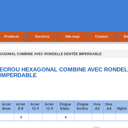
Products
Services
Site map
Contact
Re
XAGONAL COMBINE AVEC RONDELLE DENTÉE IMPERDABLE
ECROU HEXAGONAL COMBINE AVEC RONDEL
IMPERDABLE
Acier
Acier
Acier
Acier
Zingue
Zingue
Inox
Inox
doux
8.8
10.9
12.9
blanc
bichro
A2
A4
Nylon
x
x