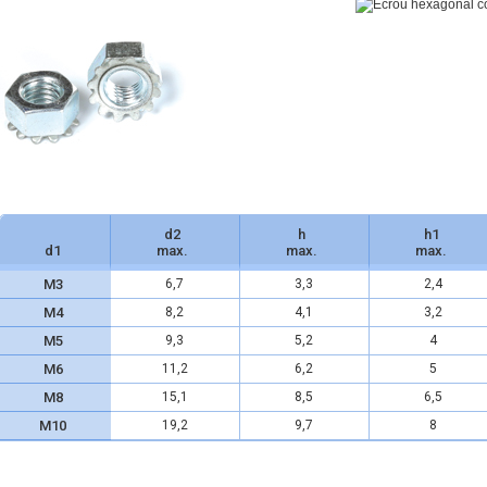
d2
h
h1
d1
max.
max.
max.
M3
6,7
3,3
2,4
M4
8,2
4,1
3,2
M5
9,3
5,2
4
M6
11,2
6,2
5
M8
15,1
8,5
6,5
M10
19,2
9,7
8