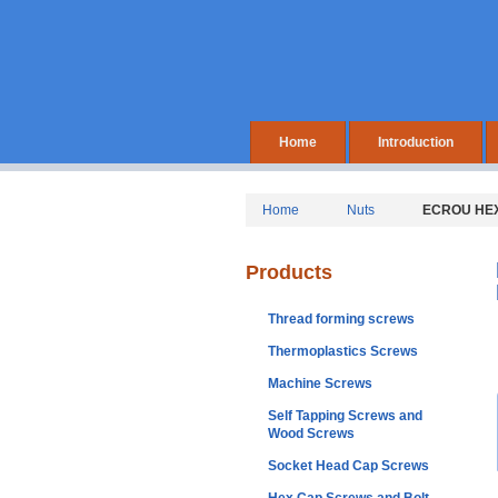
Home
Introduction
Home
Nuts
ECROU HE
Products
Thread forming screws
Thermoplastics Screws
Machine Screws
Self Tapping Screws and
Wood Screws
Socket Head Cap Screws