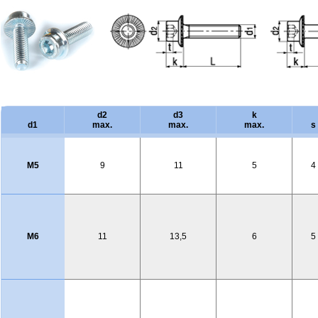
d2
d3
k
d1
max.
max.
max.
s
M5
9
11
5
4
M6
11
13,5
6
5