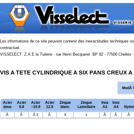
Les informations de ce site peuvent contenir des inexactitudes techniques o
contractuel.
VISSELECT Z.A.E la Tuilerie - rue Henri Becquerel BP 92 - 77500 Chelles - 
VIS A TETE CYLINDRIQUE A SIX PANS CREUX 
ModÃ¨
Acier
Acier
Acier
Acier
Zingue
Zingue
Inox
Inox
doux
8.8
~10.9
12.9
blanc
Lamellaire
A2
A4
Nylon
Â
Â
Â X
Â
X
x
Â
Â
Â