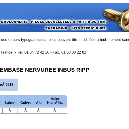
u des erreurs typographiques, elles peuvent être modifiées à tout moment san
France - Tél. 01 64 72 42 20 - Fax. 01 60 08 22 82
A EMBASE NERVUREE INBUS RIPP
leÂ 0518
Acier
Laiton
Cuivre
Alu
Hte rÃ©s.
Â
Â
Â
Â