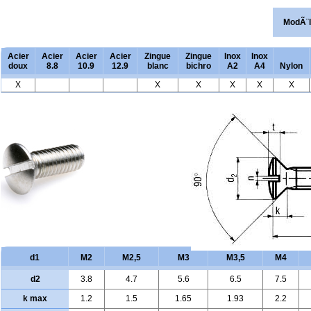
ModÃ¨
Acier
Acier
Acier
Acier
Zingue
Zingue
Inox
Inox
doux
8.8
10.9
12.9
blanc
bichro
A2
A4
Nylon
X
X
X
X
X
X
d1
M2
M2,5
M3
M3,5
M4
d2
3.8
4.7
5.6
6.5
7.5
k max
1.2
1.5
1.65
1.93
2.2