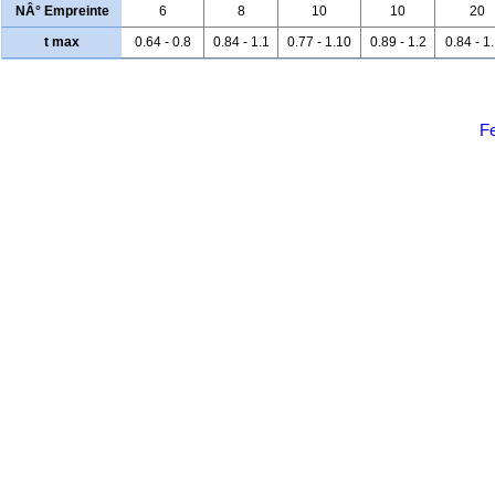
NÂ° Empreinte
6
8
10
10
20
t max
0.64 - 0.8
0.84 - 1.1
0.77 - 1.10
0.89 - 1.2
0.84 - 1
Fe