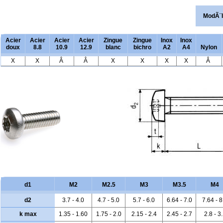
ModÃ¨
Acier
Acier
Acier
Acier
Zingue
Zingue
Inox
Inox
doux
8.8
10.9
12.9
blanc
bichro
A2
A4
Nylon
X
X
Â
Â
X
X
X
X
Â
d1
M2
M2.5
M3
M3.5
M4
d2
3.7 - 4.0
4.7 - 5.0
5.7 - 6.0
6.64 - 7.0
7.64 - 8
k max
1.35 - 1.60
1.75 - 2.0
2.15 - 2.4
2.45 - 2.7
2.8 - 3